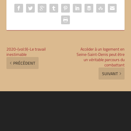
2020-(vol.9)-Le travail
Accéder à un logement en
inestimable
Seine‑Saint‑Denis peut être
un véritable parcours du
PRÉCÉDENT
combattant
SUIVANT