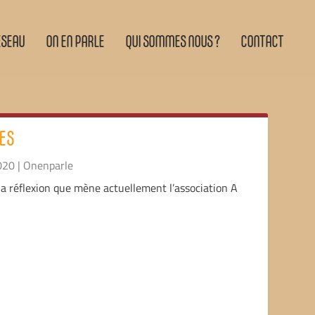
ÉSEAU
ON EN PARLE
QUI SOMMES NOUS ?
CONTACT
ES
020
|
Onenparle
 la réflexion que mène actuellement l’association A