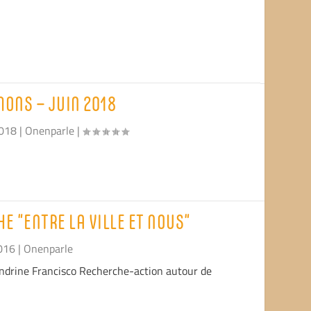
ONS – JUIN 2018
2018
|
Onenparle
|
E “ENTRE LA VILLE ET NOUS”
016
|
Onenparle
ndrine Francisco Recherche-action autour de