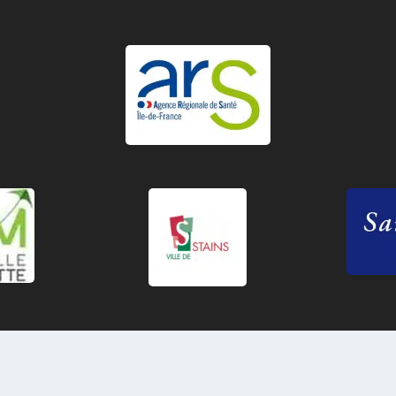
[agat]
Réalisé par
pour La Trame - 2022