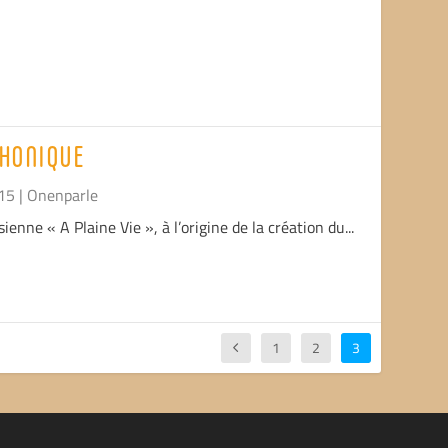
PHONIQUE
15
|
Onenparle
sienne « A Plaine Vie », à l’origine de la création du...
1
2
3